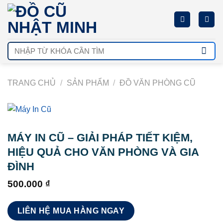
Chuyển
đến
nội
dung
Tìm
kiếm:
TRANG CHỦ
/
SẢN PHẨM
/
ĐỒ VĂN PHÒNG CŨ
MÁY IN CŨ – GIẢI PHÁP TIẾT KIỆM,
HIỆU QUẢ CHO VĂN PHÒNG VÀ GIA
ĐÌNH
500.000
₫
LIÊN HỆ MUA HÀNG NGAY