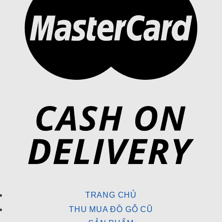
TRANG CHỦ
THU MUA ĐỒ GỖ CŨ