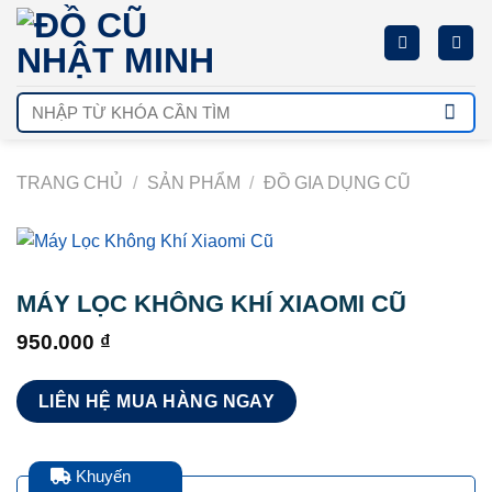
Chuyển
đến
nội
dung
Tìm
kiếm:
TRANG CHỦ
/
SẢN PHẨM
/
ĐỒ GIA DỤNG CŨ
MÁY LỌC KHÔNG KHÍ XIAOMI CŨ
950.000
₫
LIÊN HỆ MUA HÀNG NGAY
Khuyến