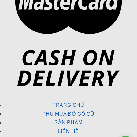
TRANG CHỦ
THU MUA ĐỒ GỖ CŨ
SẢN PHẨM
LIÊN HỆ